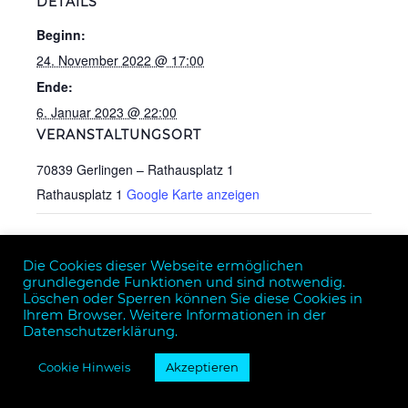
DETAILS
Beginn:
24. November 2022 @ 17:00
Ende:
6. Januar 2023 @ 22:00
VERANSTALTUNGSORT
70839 Gerlingen – Rathausplatz 1
Rathausplatz 1
Google Karte anzeigen
We love Albania
Die Cookies dieser Webseite ermöglichen
grundlegende Funktionen und sind notwendig.
Löschen oder Sperren können Sie diese Cookies in
Ihrem Browser. Weitere Informationen in der
Datenschutzerklärung.
BEWERBUNG
DATENSCHUTZ
IMPRESSUM
Cookie Hinweis
Akzeptieren